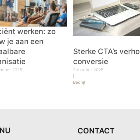
ciënt werken: zo
w je aan een
aalbare
Sterke CTA’s verh
anisatie
conversie
ember 2025
3 oktober 2025
|
Bedrijf
NU
CONTACT