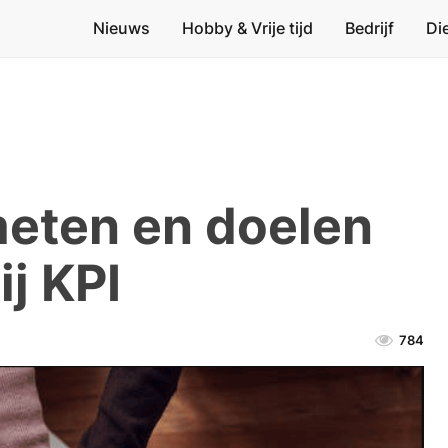
Nieuws
Hobby & Vrije tijd
Bedrijf
Di
meten en doelen
j KPI
784