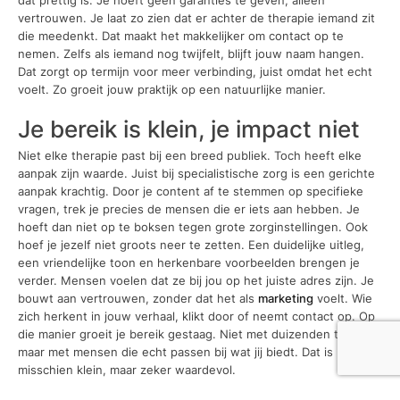
dat prettig is. Je hoeft geen garanties te geven, alleen
vertrouwen. Je laat zo zien dat er achter de therapie iemand zit
die meedenkt. Dat maakt het makkelijker om contact op te
nemen. Zelfs als iemand nog twijfelt, blijft jouw naam hangen.
Dat zorgt op termijn voor meer verbinding, juist omdat het echt
voelt. Zo groeit jouw praktijk op een natuurlijke manier.
Je bereik is klein, je impact niet
Niet elke therapie past bij een breed publiek. Toch heeft elke
aanpak zijn waarde. Juist bij specialistische zorg is een gerichte
aanpak krachtig. Door je content af te stemmen op specifieke
vragen, trek je precies de mensen die er iets aan hebben. Je
hoeft dan niet op te boksen tegen grote zorginstellingen. Ook
hoef je jezelf niet groots neer te zetten. Een duidelijke uitleg,
een vriendelijke toon en herkenbare voorbeelden brengen je
verder. Mensen voelen dat ze bij jou op het juiste adres zijn. Je
bouwt aan vertrouwen, zonder dat het als
marketing
voelt. Wie
zich herkent in jouw verhaal, klikt door of neemt contact op. Op
die manier groeit je bereik gestaag. Niet met duizenden tegelijk,
maar met mensen die echt passen bij wat jij biedt. Dat is
misschien klein, maar zeker waardevol.