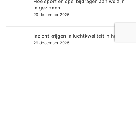
Hoe sport en spel bijdragen aan welzijn
in gezinnen
29 december 2025
Inzicht krijgen in luchtkwaliteit in huis
29 december 2025
Categoriën
Bedrijf
72
Dienstverlening
58
Eten en Drinken
23
Gezondheid
50
Hobby & Vrije tijd
76