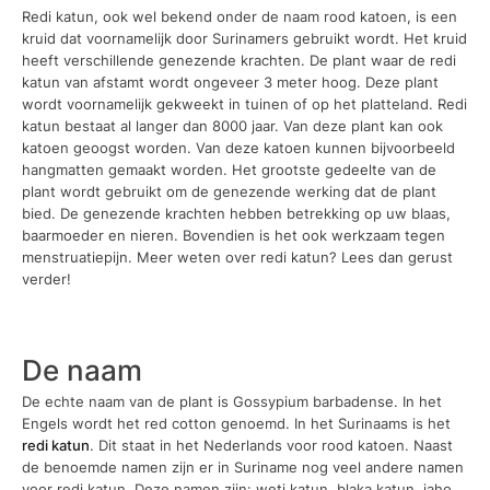
Redi katun, ook wel bekend onder de naam rood katoen, is een
kruid dat voornamelijk door Surinamers gebruikt wordt. Het kruid
heeft verschillende genezende krachten. De plant waar de redi
katun van afstamt wordt ongeveer 3 meter hoog. Deze plant
wordt voornamelijk gekweekt in tuinen of op het platteland. Redi
katun bestaat al langer dan 8000 jaar. Van deze plant kan ook
katoen geoogst worden. Van deze katoen kunnen bijvoorbeeld
hangmatten gemaakt worden. Het grootste gedeelte van de
plant wordt gebruikt om de genezende werking dat de plant
bied. De genezende krachten hebben betrekking op uw blaas,
baarmoeder en nieren. Bovendien is het ook werkzaam tegen
menstruatiepijn. Meer weten over redi katun? Lees dan gerust
verder!
De naam
De echte naam van de plant is Gossypium barbadense. In het
Engels wordt het red cotton genoemd. In het Surinaams is het
redi katun
. Dit staat in het Nederlands voor rood katoen. Naast
de benoemde namen zijn er in Suriname nog veel andere namen
voor redi katun. Deze namen zijn: weti katun, blaka katun, jaho