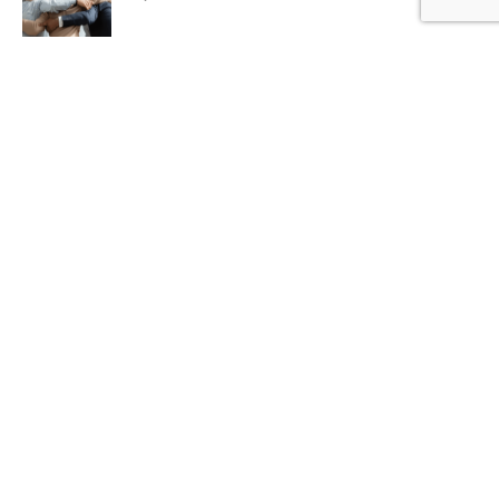
Hoe sport en spel bijdragen aan welzijn
in gezinnen
29 december 2025
Inzicht krijgen in luchtkwaliteit in huis
29 december 2025
Categoriën
Bedrijf
72
Dienstverlening
58
Eten en Drinken
23