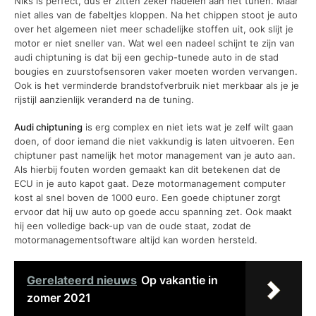
Niks is perfect, dus er zitten zeker nadelen aan het tunen. Maar
niet alles van de fabeltjes kloppen. Na het chippen stoot je auto
over het algemeen niet meer schadelijke stoffen uit, ook slijt je
motor er niet sneller van. Wat wel een nadeel schijnt te zijn van
audi chiptuning is dat bij een gechip-tunede auto in de stad
bougies en zuurstofsensoren vaker moeten worden vervangen.
Ook is het verminderde brandstofverbruik niet merkbaar als je je
rijstijl aanzienlijk veranderd na de tuning.
Audi chiptuning
is erg complex en niet iets wat je zelf wilt gaan
doen, of door iemand die niet vakkundig is laten uitvoeren. Een
chiptuner past namelijk het motor management van je auto aan.
Als hierbij fouten worden gemaakt kan dit betekenen dat de
ECU in je auto kapot gaat. Deze motormanagement computer
kost al snel boven de 1000 euro. Een goede chiptuner zorgt
ervoor dat hij uw auto op goede accu spanning zet. Ook maakt
hij een volledige back-up van de oude staat, zodat de
motormanagementsoftware altijd kan worden hersteld.
Gerelateerd nieuws
Op vakantie in
zomer 2021