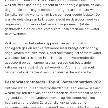
wellicht meer dan dertig procent minder energie gebruiken dan
degene die jarenlang in contact heeft gestaan met hard water.
De kalkafzetting werkt namelijk als een zeer goede isolator. De
warmte geleiding van kalk is zeer slecht en daardoor moet veel
langer dan noodzakelijk het verwarmingselement (of de
gasbrander in de cv ketel combi ketel) aan staan om het water
te verwarmen.
Vaak wordt dan het gehele apparaat vervangen. Dat is
ecologisch gezien niet verantwoord maar brengt ook onnodig
hoge kosten met zich mee. Onderzoeksvraag Zal onthard water,
wat beschikbaar is na de installatie van een waterontharder
gebaseerd op een ionenwisselaar, zorgen dat bestaande
kalkaanslag verdwijnt? Verantwoording Voor het onderzoek
hebben gebruik gemaakt van: Een elektrische waterkoker.
Beste Waterontharder– Top 10 Waterontharders 2021
Onthard water uit een waterontharder met een ionenwisselaar
waarbij we ten tijde van het onderzoek de resthardheid hebben
ingesteld op 0 d, H. Onderzoeksverslag Het onderzoek zou
bestaan uit drie delen: Zorg dat alle kalkaanslag op het
verwarmingselement van de waterkoker is verwijderd en maak