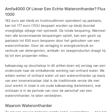
Amfa4000 Of Liever Een Echte Waterontharder? Flux
1000
182 euro aan kledij en huishoudlinnen spendeert op jaarbasis,
kan tot 177 euro (15%) bespaart worden op kledij doordat
vroegtijdige slijtage niet optreedt. De totale besparing: Wanneer
men alle bovenstaande besparingen optelt, kan een gezin op
jaarbasis tot 650 euro besparen door het gebruiken van een
waterontharder. Door de verlaging in energieverbruik en
verbruik van detergenten, antikalk- en zeepproducten draagt hij
bij tot een properder milieu.
kalkaanslag op douchekop In dit artikel doen wij verslag van een
onderzoek naar de ontkalkende werking van onthard water. We
wilden weten of onthard water uit een waterontharder op basis
van een ionenwisselaar (dat is de traditionele versie die met
zout werkt) in staat is om oude kalkaanslag (ketelsteen), wat
ontstaan is in de periode van voor de aanschaf van een
waterontharder, te laten verdwijnen.
Waarom Waterontharder
Zo zal een nieuwe boiler/cv combi-ketel, wasmachine, ... tien tot