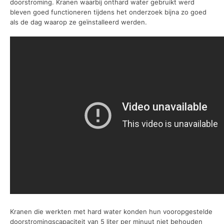
doorstroming. Kranen waarbij onthard water gebruikt werd
bleven goed functioneren tijdens het onderzoek bijna zo goed
als de dag waarop ze geïnstalleerd werden.
Kranen die werkten met hard water konden hun vooropgestelde
doorstromingscapaciteit van 5 liter per minuut niet behouden