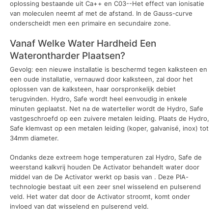
oplossing bestaande uit Ca++ en C03--Het effect van ionisatie
van moleculen neemt af met de afstand. In de Gauss-curve
onderscheidt men een primaire en secundaire zone.
Vanaf Welke Water Hardheid Een
Waterontharder Plaatsen?
Gevolg: een nieuwe installatie is beschermd tegen kalksteen en
een oude installatie, vernauwd door kalksteen, zal door het
oplossen van de kalksteen, haar oorspronkelijk debiet
terugvinden. Hydro, Safe wordt heel eenvoudig in enkele
minuten geplaatst. Net na de waterteller wordt de Hydro, Safe
vastgeschroefd op een zuivere metalen leiding. Plaats de Hydro,
Safe klemvast op een metalen leiding (koper, galvanisé, inox) tot
34mm diameter.
Ondanks deze extreem hoge temperaturen zal Hydro, Safe de
weerstand kalkvrij houden De Activator behandelt water door
middel van de De Activator werkt op basis van . Deze PIA-
technologie bestaat uit een zeer snel wisselend en pulserend
veld. Het water dat door de Activator stroomt, komt onder
invloed van dat wisselend en pulserend veld.