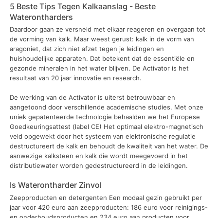
5 Beste Tips Tegen Kalkaanslag - Beste
Waterontharders
Daardoor gaan ze versneld met elkaar reageren en overgaan tot
de vorming van kalk. Maar weest gerust: kalk in de vorm van
aragoniet, dat zich niet afzet tegen je leidingen en
huishoudelijke apparaten. Dat betekent dat de essentiële en
gezonde mineralen in het water blijven. De Activator is het
resultaat van 20 jaar innovatie en research.
De werking van de Activator is uiterst betrouwbaar en
aangetoond door verschillende academische studies. Met onze
uniek gepatenteerde technologie behaalden we het Europese
Goedkeuringsattest (label CE) Het optimaal elektro-magnetisch
veld opgewekt door het systeem van elektronische regulatie
destructureert de kalk en behoudt de kwaliteit van het water. De
aanwezige kalksteen en kalk die wordt meegevoerd in het
distributiewater worden gedestructureerd in de leidingen.
Is Waterontharder Zinvol
Zeepproducten en detergenten Een modaal gezin gebruikt per
jaar voor 420 euro aan zeepproducten: 186 euro voor reinigings-
en onderhoudsproducten en 234 euro aan producten voor