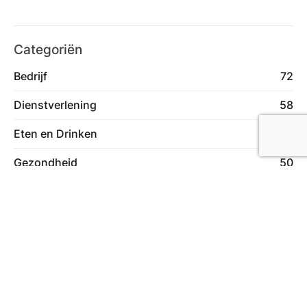
Categoriën
Bedrijf
72
Dienstverlening
58
Eten en Drinken
23
Gezondheid
50
Hobby & Vrije tijd
76
Kleding
9
Natuur
12
Slaapkamer
5
Webshop
15