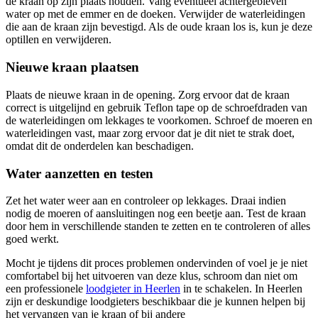
de kraan op zijn plaats houden. Vang eventueel achtergebleven
water op met de emmer en de doeken. Verwijder de waterleidingen
die aan de kraan zijn bevestigd. Als de oude kraan los is, kun je deze
optillen en verwijderen.
Nieuwe kraan plaatsen
Plaats de nieuwe kraan in de opening. Zorg ervoor dat de kraan
correct is uitgelijnd en gebruik Teflon tape op de schroefdraden van
de waterleidingen om lekkages te voorkomen. Schroef de moeren en
waterleidingen vast, maar zorg ervoor dat je dit niet te strak doet,
omdat dit de onderdelen kan beschadigen.
Water aanzetten en testen
Zet het water weer aan en controleer op lekkages. Draai indien
nodig de moeren of aansluitingen nog een beetje aan. Test de kraan
door hem in verschillende standen te zetten en te controleren of alles
goed werkt.
Mocht je tijdens dit proces problemen ondervinden of voel je je niet
comfortabel bij het uitvoeren van deze klus, schroom dan niet om
een professionele
loodgieter in Heerlen
in te schakelen. In Heerlen
zijn er deskundige loodgieters beschikbaar die je kunnen helpen bij
het vervangen van je kraan of bij andere