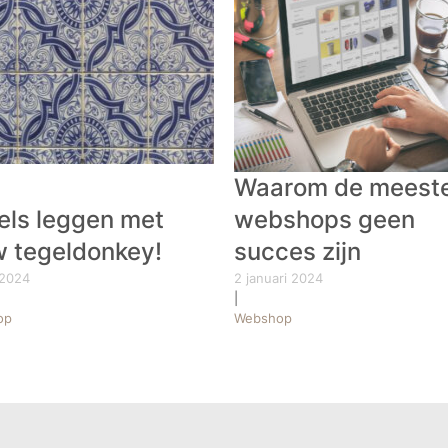
Waarom de meest
els leggen met
webshops geen
w tegeldonkey!
succes zijn
 2024
2 januari 2024
|
op
Webshop